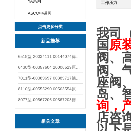
YA系列
工作压力
ASCO电磁阀
点击更多分类
我司
国
原
新品推荐
阀、
6518型-20034111 00144074德国burkert宝德电磁阀6518法兰两位三通
阀、
6430型-00357604 20006529原装burkert宝德电磁阀6430黄铜三通活塞阀
座阀
7011型-00389697 00389717德国burkert宝德7011电磁阀两通黄铜/不锈钢
8110型-00555290 00563554原装burkert宝德8110液位开关音叉式小尺寸
岛、
8077型-00567206 00567203德国burkert宝德8077椭圆齿轮流量计/传感器
询，
店咨
相关文章
以下