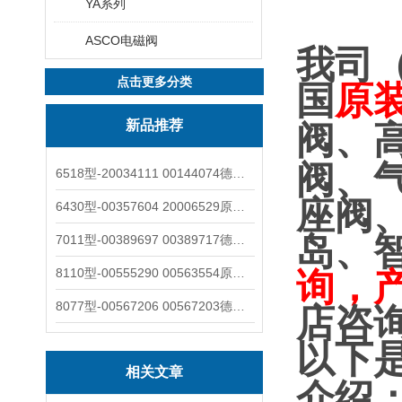
YA系列
ASCO电磁阀
我司
点击更多分类
国
原
新品推荐
阀、
阀、
6518型-20034111 00144074德国burkert宝德电磁阀6518法兰两位三通
座阀
6430型-00357604 20006529原装burkert宝德电磁阀6430黄铜三通活塞阀
岛、
7011型-00389697 00389717德国burkert宝德7011电磁阀两通黄铜/不锈钢
8110型-00555290 00563554原装burkert宝德8110液位开关音叉式小尺寸
询，
8077型-00567206 00567203德国burkert宝德8077椭圆齿轮流量计/传感器
店咨
以下
相关文章
介绍