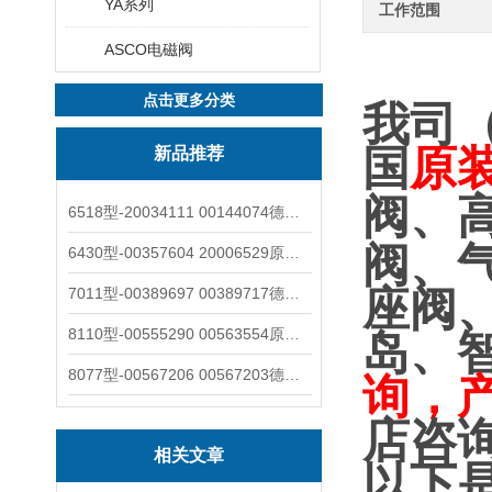
YA系列
工作范围
ASCO电磁阀
点击更多分类
我司
国
原
新品推荐
阀、
6518型-20034111 00144074德国burkert宝德电磁阀6518法兰两位三通
阀、
6430型-00357604 20006529原装burkert宝德电磁阀6430黄铜三通活塞阀
座阀
7011型-00389697 00389717德国burkert宝德7011电磁阀两通黄铜/不锈钢
8110型-00555290 00563554原装burkert宝德8110液位开关音叉式小尺寸
岛、
8077型-00567206 00567203德国burkert宝德8077椭圆齿轮流量计/传感器
询，
店咨
相关文章
以下