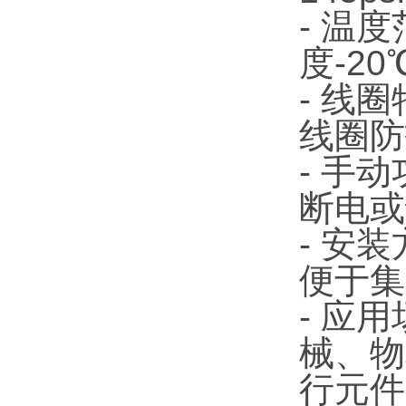
- 温
度-20
- 线
线圈防
- 手
断电或
- 安
便于集
- 应
械、物
行元件