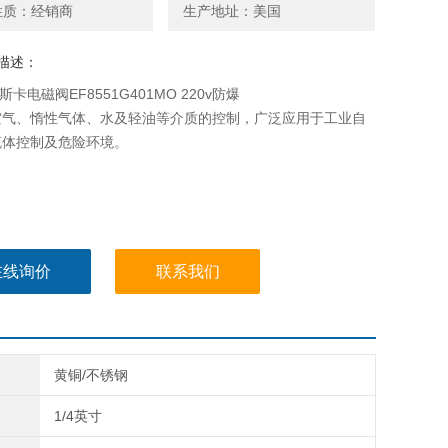
性质：经销商
生产地址：美国
描述：
斯卡电磁阀EF8551G401MO 220v防爆
空气、惰性气体、水及轻油等介质的控制，广泛应用于工业自
流体控制及危险环境。
在线询价
联系我们
黄铜/不锈钢
1/4英寸