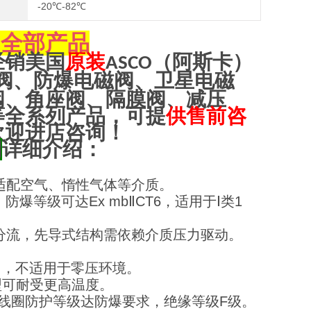
-20℃-82℃
全部产品
O
经销美国
原装
（阿斯卡）
ASCO
阀、防爆电磁阀、卫星电磁
阀、角座阀、隔膜阀、减压
等全系列产品，可提
供售前咨
欢迎进店咨询！
阀
详细介绍：
适配空气、惰性气体等介质。
爆等级可达Ex mbⅡCT6，适用于Ⅰ类1
分流，先导式结构需依赖介质压力驱动。
psi），不适用于零压环境。
温型可耐受更高温度。
C等，线圈防护等级达防爆要求，绝缘等级F级。