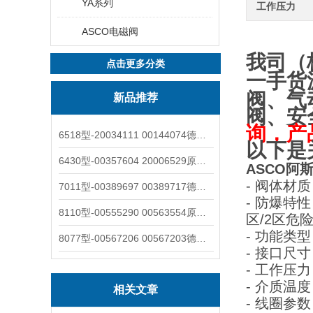
YA系列
工作压力
ASCO电磁阀
我司（
点击更多分类
一手货
阀、气
新品推荐
阀、安
询，产
6518型-20034111 00144074德国burkert宝德电磁阀6518法兰两位三通
以下是
6430型-00357604 20006529原装burkert宝德电磁阀6430黄铜三通活塞阀
ASCO阿斯
- 阀体
7011型-00389697 00389717德国burkert宝德7011电磁阀两通黄铜/不锈钢
- 防爆特
8110型-00555290 00563554原装burkert宝德8110液位开关音叉式小尺寸
区/2区危
- 功能
8077型-00567206 00567203德国burkert宝德8077椭圆齿轮流量计/传感器
- 接口尺
- 工作压力
- 介质温
相关文章
- 线圈参