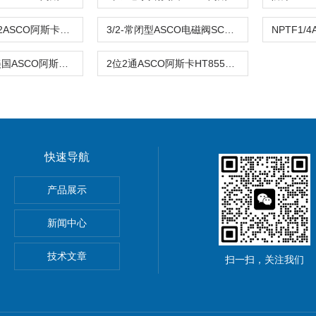
NPTF“1/4-3/2ASCO阿斯卡电磁阀SC8551A002MS 24vdc常闭
3/2-常闭型ASCO电磁阀SC8551A001MS 110VAC\24VDC
先导式-551美国ASCO阿斯卡VCCM8551G322MO dc24\AC220V
2位2通ASCO阿斯卡HT8551G322MO DC24\220VAC原装
快速导航
导率探头卫生级电导传感器
产品展示
圆齿轮脉冲流量计高黏度液体
新闻中心
rkert气动阀
技术文章
扫一扫，关注我们