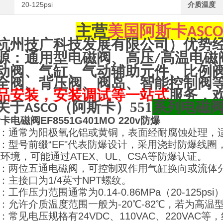
20-125psi
介质温度
主营
美国阿斯卡
ASC
杭州技广科技发展有限公司）优势
源：通用型电磁阀、高压
高温电磁
/
动阀、气缸、气动辅助元件、比例
全阀、背压阀、阀岛、智能控制阀
品安装，安装调试等一站式
服务，
关于
（阿斯卡）551
系列电磁
ASCO
卡电磁阀EF8551G401MO 220v防爆
材质：通常为阳极氧化铝或黄铜，表面经耐腐蚀处理，
性：型号前缀“EF"代表防爆设计，采用浇封防爆线圈，防
险环境，可能通过ATEX、UL、CSA等防爆认证。
类型：两位五通电磁阀，可控制双作用气缸换向或流体
寸：主接口为1/4英寸NPT螺纹。
：工作压力范围通常为0.14-0.86MPa（20-125
度：允许介质温度范围一般为-20℃-82℃，若为高
数：常见电压规格有24VDC、110VAC、220VA