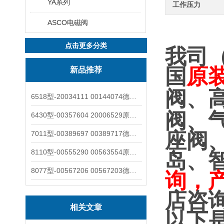
YA系列
工作压力
ASCO电磁阀
点击更多分类
我司
国
原
新品推荐
阀、
6518型-20034111 00144074德国burkert宝德电磁阀6518法兰两位三通
阀、
6430型-00357604 20006529原装burkert宝德电磁阀6430黄铜三通活塞阀
座阀
7011型-00389697 00389717德国burkert宝德7011电磁阀两通黄铜/不锈钢
8110型-00555290 00563554原装burkert宝德8110液位开关音叉式小尺寸
岛、
8077型-00567206 00567203德国burkert宝德8077椭圆齿轮流量计/传感器
询，
店咨
相关文章
以下