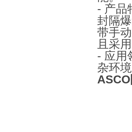
- 产
封隔爆
带手动
且采用
- 应
杂环境
ASCO