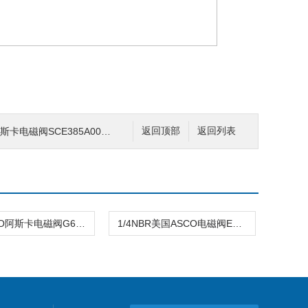
磁阀SCE385A001E 12DC常闭型
返回顶部
返回列表
G1/2ASCO阿斯卡电磁阀G652AD004CA0000 24VDC
1/4NBR美国ASCO电磁阀E262K022S0N00F8 240v\230V