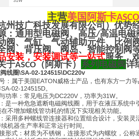
31W
主营
美国阿斯卡
ASC
杭州技广科技发展有限公司）优势
源：通用型电磁阀、高压
高温电磁
/
动阀、气缸、气动辅助元件、比例
全阀、背压阀、阀岛、智能控制阀
品安装，安装调试等一站式
服务，
关于
（阿斯卡）
系列电磁阀
详
ASCO
线圈\SA-02-124515\DC220v
型号：属于美国EATON威格士产品，也有东方一力等品牌
A-02-124515D。
压与功率：常见电压为DC220V，功率为31W。
用途：是一种危急遮断电磁阀线圈，用于在液压系统中
能在不增加螺线管功耗的情况下实现相关功能。
点：采用多种螺线管连接器和位置组合设计，安装灵活
持续机器生产率和正常运行时间。
连接形式：材质为不锈钢，连接形式为内螺纹，公称通径范