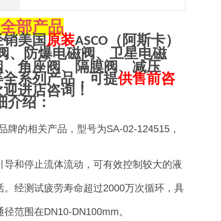
全部产品
O
经销美国
原装
（阿斯卡）
ASCO
阀、防爆电磁阀、卫星电磁
阀、角座阀、隔膜阀、减压
等全系列产品，可提
供售前咨
欢迎进店咨询！
细介绍：
的相关产品，型号为SA-02-124515，
引导和停止流体流动，可有效控制较大的液
。经测试疲劳寿命超过2000万次循环，具
围在DN10-DN100mm。