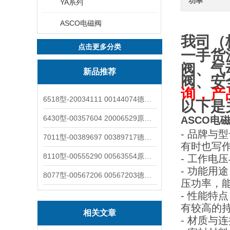
功率
YA系列
ASCO电磁阀
我司（
点击更多分类
一手货
阀、气
新品推荐
阀、安
询，产
6518型-20034111 00144074德国burkert宝德电磁阀6518法兰两位三通
以下是
6430型-00357604 20006529原装burkert宝德电磁阀6430黄铜三通活塞阀
ASCO电磁阀
- 品牌与
7011型-00389697 00389717德国burkert宝德7011电磁阀两通黄铜/不锈钢
有时也写作S
8110型-00555290 00563554原装burkert宝德8110液位开关音叉式小尺寸
- 工作电
- 功能
8077型-00567206 00567203德国burkert宝德8077椭圆齿轮流量计/传感器
压功率，
- 性能特
有较高的
相关文章
- 材质与