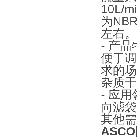
10L
为NB
左右。
- 产
便于调
求的场
杂质干
- 应
向滤袋
其他需
ASCO