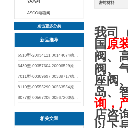
YA系列
密封材料
ASCO电磁阀
点击更多分类
我司
国
原
新品推荐
阀、
6518型-20034111 00144074德国burkert宝德电磁阀6518法兰两位三通
阀、
6430型-00357604 20006529原装burkert宝德电磁阀6430黄铜三通活塞阀
座阀
7011型-00389697 00389717德国burkert宝德7011电磁阀两通黄铜/不锈钢
8110型-00555290 00563554原装burkert宝德8110液位开关音叉式小尺寸
岛、
8077型-00567206 00567203德国burkert宝德8077椭圆齿轮流量计/传感器
询，
店咨
相关文章
以下