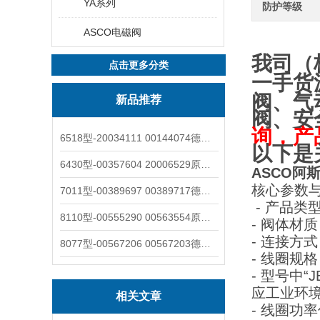
YA系列
防护等级
ASCO电磁阀
我司（
点击更多分类
一手货
阀、气
新品推荐
阀、安
询，产
6518型-20034111 00144074德国burkert宝德电磁阀6518法兰两位三通
以下是
6430型-00357604 20006529原装burkert宝德电磁阀6430黄铜三通活塞阀
ASCO阿斯
核心参数
7011型-00389697 00389717德国burkert宝德7011电磁阀两通黄铜/不锈钢
- 产品
8110型-00555290 00563554原装burkert宝德8110液位开关音叉式小尺寸
- 阀体
- 连接方
8077型-00567206 00567203德国burkert宝德8077椭圆齿轮流量计/传感器
- 线圈规
- 型号中
应工业环
相关文章
- 线圈功