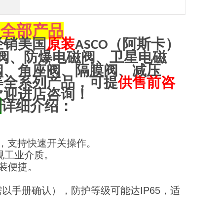
全部产品
O
经销美国
原装
（阿斯卡）
ASCO
阀、防爆电磁阀、卫星电磁
阀、角座阀、隔膜阀、减压
等全系列产品，可提
供售前咨
欢迎进店咨询！
阀
详细介绍：
景，支持快速开关操作。
规工业介质。
安装便捷。
（需以手册确认），防护等级可能达IP65，适