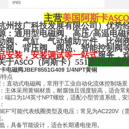
IP65
主营
美国阿斯卡
ASC
杭州技广科技发展有限公司）优势
源：通用型电磁阀、高压
高温电磁
/
动阀、气缸、气动辅助元件、比例
全阀、背压阀、阀岛、智能控制阀
品安装，安装调试等一站式
服务，
关于
（阿斯卡）551
系列电磁
ASCO
卡电磁阀JBEF8551G409 1/4NPT黄铜
与特点
类型：直动式电磁阀，常用于工业自动化流体控制场
材质：主体采用黄铜材质，耐腐蚀且强度较高，适合常
式：端口为1/4英寸NPT螺纹，适配小型管道系统，
格：
“JBEF"可能代表线圈类型及电压：常见为AC220V
境。
率低，具备节能设计，适合长期通电使用。