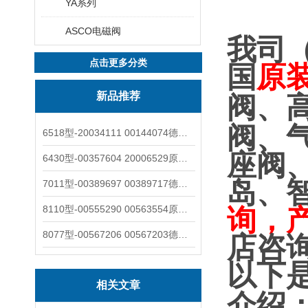
YA系列
ASCO电磁阀
我司
点击更多分类
国
原
新品推荐
阀、
阀、
6518型-20034111 00144074德国burkert宝德电磁阀6518法兰两位三通
座阀
6430型-00357604 20006529原装burkert宝德电磁阀6430黄铜三通活塞阀
岛、
7011型-00389697 00389717德国burkert宝德7011电磁阀两通黄铜/不锈钢
8110型-00555290 00563554原装burkert宝德8110液位开关音叉式小尺寸
询，
8077型-00567206 00567203德国burkert宝德8077椭圆齿轮流量计/传感器
店咨
以下
相关文章
介绍