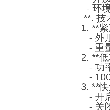
- 环境
**. 
1. *
- 外形
- 重
2. *
- 功
- 10
3. *
- 开
- 关闭