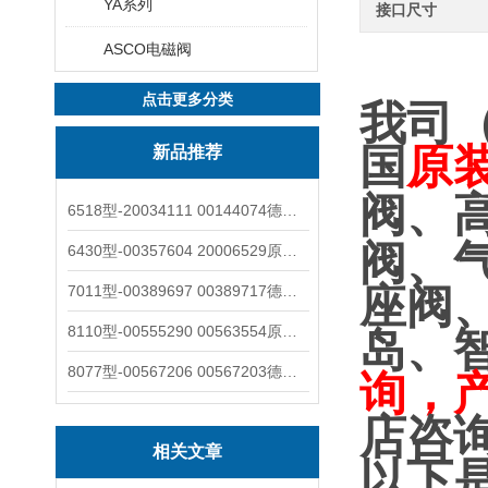
YA系列
接口尺寸
ASCO电磁阀
点击更多分类
我司
国
原
新品推荐
阀、
6518型-20034111 00144074德国burkert宝德电磁阀6518法兰两位三通
阀、
6430型-00357604 20006529原装burkert宝德电磁阀6430黄铜三通活塞阀
座阀
7011型-00389697 00389717德国burkert宝德7011电磁阀两通黄铜/不锈钢
8110型-00555290 00563554原装burkert宝德8110液位开关音叉式小尺寸
岛、
8077型-00567206 00567203德国burkert宝德8077椭圆齿轮流量计/传感器
询，
店咨
相关文章
以下