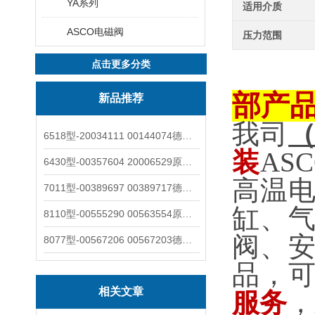
YA系列
适用介质
ASCO电磁阀
压力范围
点击更多分类
部产
新品推荐
我司
6518型-20034111 00144074德国burkert宝德电磁阀6518法兰两位三通
装
AS
6430型-00357604 20006529原装burkert宝德电磁阀6430黄铜三通活塞阀
高温
7011型-00389697 00389717德国burkert宝德7011电磁阀两通黄铜/不锈钢
缸、
8110型-00555290 00563554原装burkert宝德8110液位开关音叉式小尺寸
阀、
8077型-00567206 00567203德国burkert宝德8077椭圆齿轮流量计/传感器
品，
相关文章
服务
，