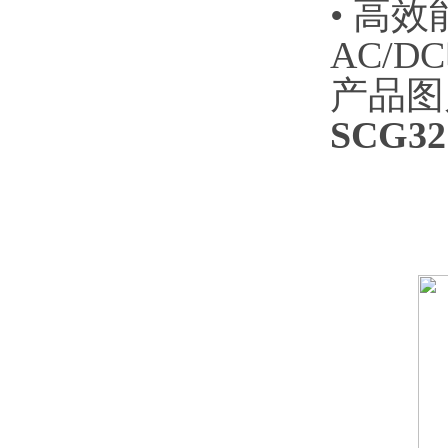
• 高
AC/D
产品图
SCG3