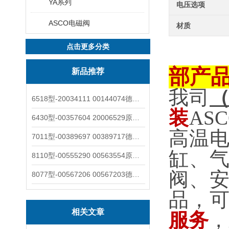
YA系列
电压选项
ASCO电磁阀
材质
点击更多分类
部产
新品推荐
我司
6518型-20034111 00144074德国burkert宝德电磁阀6518法兰两位三通
装
AS
6430型-00357604 20006529原装burkert宝德电磁阀6430黄铜三通活塞阀
高温
7011型-00389697 00389717德国burkert宝德7011电磁阀两通黄铜/不锈钢
缸、
8110型-00555290 00563554原装burkert宝德8110液位开关音叉式小尺寸
阀、
8077型-00567206 00567203德国burkert宝德8077椭圆齿轮流量计/传感器
品，
相关文章
服务
，