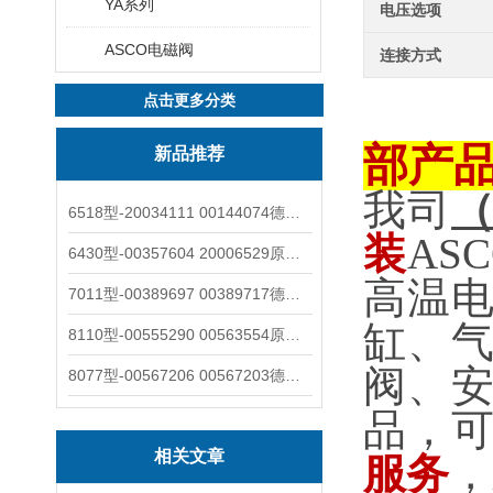
YA系列
电压选项
ASCO电磁阀
连接方式
点击更多分类
部产
新品推荐
我司
6518型-20034111 00144074德国burkert宝德电磁阀6518法兰两位三通
装
AS
6430型-00357604 20006529原装burkert宝德电磁阀6430黄铜三通活塞阀
高温
7011型-00389697 00389717德国burkert宝德7011电磁阀两通黄铜/不锈钢
缸、
8110型-00555290 00563554原装burkert宝德8110液位开关音叉式小尺寸
阀、
8077型-00567206 00567203德国burkert宝德8077椭圆齿轮流量计/传感器
品，
相关文章
服务
，