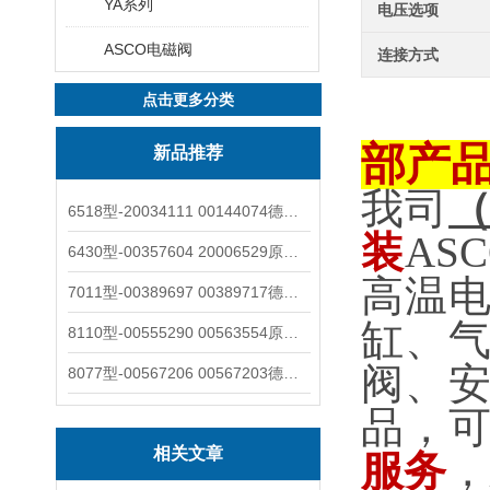
YA系列
电压选项
ASCO电磁阀
连接方式
点击更多分类
部产
新品推荐
我司
6518型-20034111 00144074德国burkert宝德电磁阀6518法兰两位三通
装
AS
6430型-00357604 20006529原装burkert宝德电磁阀6430黄铜三通活塞阀
高温
7011型-00389697 00389717德国burkert宝德7011电磁阀两通黄铜/不锈钢
缸、
8110型-00555290 00563554原装burkert宝德8110液位开关音叉式小尺寸
阀、
8077型-00567206 00567203德国burkert宝德8077椭圆齿轮流量计/传感器
品，
相关文章
服务
，