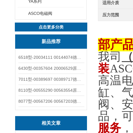
YA系列
适用介质
ASCO电磁阀
压力范围
点击更多分类
部产
新品推荐
我司
6518型-20034111 00144074德国burkert宝德电磁阀6518法兰两位三通
装
AS
6430型-00357604 20006529原装burkert宝德电磁阀6430黄铜三通活塞阀
高温
7011型-00389697 00389717德国burkert宝德7011电磁阀两通黄铜/不锈钢
缸、
8110型-00555290 00563554原装burkert宝德8110液位开关音叉式小尺寸
阀、
8077型-00567206 00567203德国burkert宝德8077椭圆齿轮流量计/传感器
品，
相关文章
服务
，