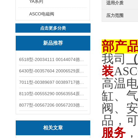
YA系列
适用介质
ASCO电磁阀
压力范围
点击更多分类
部产
新品推荐
我司
6518型-20034111 00144074德国burkert宝德电磁阀6518法兰两位三通
装
AS
6430型-00357604 20006529原装burkert宝德电磁阀6430黄铜三通活塞阀
高温
7011型-00389697 00389717德国burkert宝德7011电磁阀两通黄铜/不锈钢
缸、
8110型-00555290 00563554原装burkert宝德8110液位开关音叉式小尺寸
阀、
8077型-00567206 00567203德国burkert宝德8077椭圆齿轮流量计/传感器
品，
相关文章
服务
，