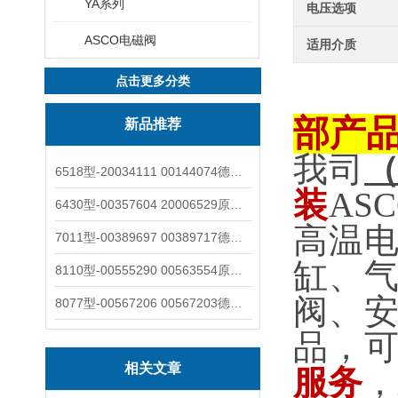
YA系列
电压选项
ASCO电磁阀
适用介质
点击更多分类
部产
新品推荐
我司
6518型-20034111 00144074德国burkert宝德电磁阀6518法兰两位三通
装
AS
6430型-00357604 20006529原装burkert宝德电磁阀6430黄铜三通活塞阀
高温
7011型-00389697 00389717德国burkert宝德7011电磁阀两通黄铜/不锈钢
缸、
8110型-00555290 00563554原装burkert宝德8110液位开关音叉式小尺寸
阀、
8077型-00567206 00567203德国burkert宝德8077椭圆齿轮流量计/传感器
品，
相关文章
服务
，