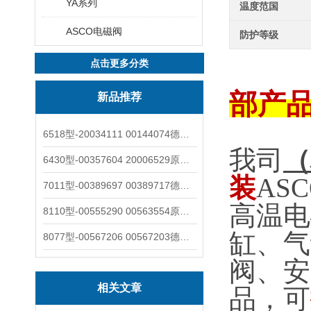
YA系列
温度范国
ASCO电磁阀
防护等级
点击更多分类
部产
新品推荐
6518型-20034111 00144074德国burkert宝德电磁阀6518法兰两位三通
我司
（
6430型-00357604 20006529原装burkert宝德电磁阀6430黄铜三通活塞阀
装
ASC
7011型-00389697 00389717德国burkert宝德7011电磁阀两通黄铜/不锈钢
高温电
8110型-00555290 00563554原装burkert宝德8110液位开关音叉式小尺寸
缸、气
8077型-00567206 00567203德国burkert宝德8077椭圆齿轮流量计/传感器
阀、安
相关文章
品，可