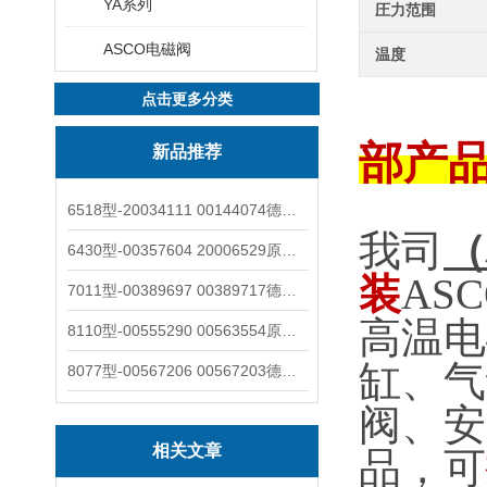
YA系列
圧力范围
ASCO电磁阀
温度
点击更多分类
部产
新品推荐
6518型-20034111 00144074德国burkert宝德电磁阀6518法兰两位三通
我司
（
6430型-00357604 20006529原装burkert宝德电磁阀6430黄铜三通活塞阀
装
ASC
7011型-00389697 00389717德国burkert宝德7011电磁阀两通黄铜/不锈钢
高温电
8110型-00555290 00563554原装burkert宝德8110液位开关音叉式小尺寸
缸、气
8077型-00567206 00567203德国burkert宝德8077椭圆齿轮流量计/传感器
阀、安
相关文章
品，可