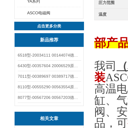
YA系列
圧力范围
ASCO电磁阀
温度
点击更多分类
部产
新品推荐
6518型-20034111 00144074德国burkert宝德电磁阀6518法兰两位三通
我司
（
6430型-00357604 20006529原装burkert宝德电磁阀6430黄铜三通活塞阀
装
ASC
7011型-00389697 00389717德国burkert宝德7011电磁阀两通黄铜/不锈钢
高温电
8110型-00555290 00563554原装burkert宝德8110液位开关音叉式小尺寸
缸、气
8077型-00567206 00567203德国burkert宝德8077椭圆齿轮流量计/传感器
阀、安
相关文章
品，可