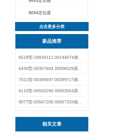
8693定位器
8694定位器
点击更多分类
新品推荐
6518型-20034111 00144074德国burkert宝德电磁阀6518法兰两位三通
6430型-00357604 20006529原装burkert宝德电磁阀6430黄铜三通活塞阀
7011型-00389697 00389717德国burkert宝德7011电磁阀两通黄铜/不锈钢
8110型-00555290 00563554原装burkert宝德8110液位开关音叉式小尺寸
8077型-00567206 00567203德国burkert宝德8077椭圆齿轮流量计/传感器
相关文章