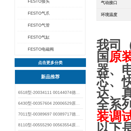
FESTO接头
气动接口
FESTO气爪
环境温度
FESTO气管
FESTO气缸
我司
FESTO电磁阀
国
原
点击更多分类
器、
新品推荐
芯、
达、
6518型-20034111 00144074德国burkert宝德电磁阀6518法兰两位三通
全系
6430型-00357604 20006529原装burkert宝德电磁阀6430黄铜三通活塞阀
装调
7011型-00389697 00389717德国burkert宝德7011电磁阀两通黄铜/不锈钢
以下
8110型-00555290 00563554原装burkert宝德8110液位开关音叉式小尺寸