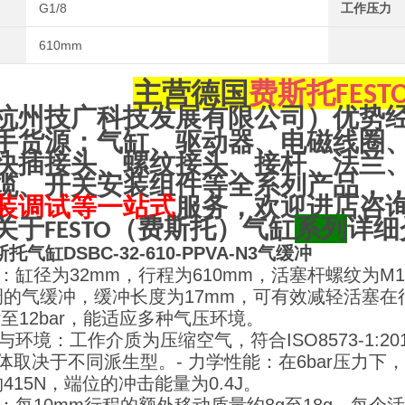
G1/8
工作压力
610mm
主营
德国
费斯托
FEST
杭州技广科技发展有限公司）优势
手货源：气缸、驱动器、电磁线圈
快插接头、螺纹接头、接杆、法兰
缆、开关安装组件等全系列产品，
装调试等一站式
服务，欢迎进店咨
关于
（
费斯托
）气缸
系列
详细
FESTO
斯托气缸DSBC-32-610-PPVA-N3气缓冲
数：缸径为32mm，行程为610mm，活塞杆螺纹为M10
调的气缓冲，缓冲长度为17mm，可有效减轻活塞在
ar至12bar，能适应多种气压环境。
与环境：工作介质为压缩空气，符合ISO8573-1:20
具体取决于不同派生型。
- 力学性能：在6bar压力
415N，端位的冲击能量为0.4J。