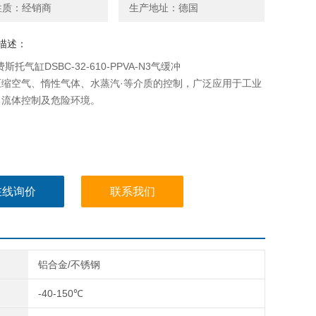
性质：经销商
生产地址：德国
描述：
费斯托气缸DSBC-32-610-PPVA-N3气缓冲
压缩空气、惰性气体、水蒸汽·等介质的控制，广泛应用于工业
、流体控制及危险环境。
在线询价
联系我们
铝合金/不锈钢
-40-150℃