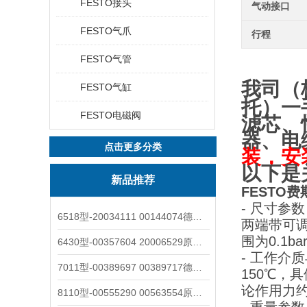
FESTO接头
气动接口
FESTO气爪
行程
FESTO气管
我司（
FESTO气缸
托
）一
FESTO电磁阀
滤芯、
器、电
点击更多分类
装，安
以下是
新品推荐
FESTO费
- 尺寸参
6518型-20034111 00144074德国burkert宝德电磁阀6518法兰两位三通
两端带可
围为0.1b
6430型-00357604 20006529原装burkert宝德电磁阀6430黄铜三通活塞阀
- 工作介质
7011型-00389697 00389717德国burkert宝德7011电磁阀两通黄铜/不锈钢
150℃，
论作用力约
8110型-00555290 00563554原装burkert宝德8110液位开关音叉式小尺寸