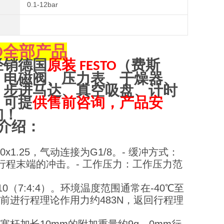
0.1-12bar
全部产品
O
经销
德
国
原装
（
费斯
FESTO
、电磁阀、压力表、干燥器、
、步进马达、真空吸盘、计时
，可提
供售前咨询，产品安
询！
介绍：
x1.25，气动连接为G1/8。
- 缓冲方式：
行程末端的冲击。
- 工作压力：工作压力范
10（7:4:4）。环境温度范围通常在-40℃至
下，前进行程理论作用力约483N，返回行程理