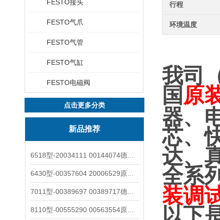
FESTO接头
行程
FESTO气爪
环境温度
FESTO气管
FESTO气缸
我司
FESTO电磁阀
国
原
点击更多分类
器、
新品推荐
芯、
达、
6518型-20034111 00144074德国burkert宝德电磁阀6518法兰两位三通
全系
6430型-00357604 20006529原装burkert宝德电磁阀6430黄铜三通活塞阀
装调
7011型-00389697 00389717德国burkert宝德7011电磁阀两通黄铜/不锈钢
以下
8110型-00555290 00563554原装burkert宝德8110液位开关音叉式小尺寸