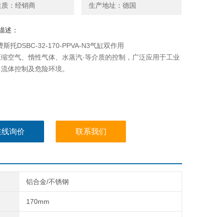
性质：经销商
生产地址：德国
描述：
费斯托DSBC-32-170-PPVA-N3气缸双作用
压缩空气、惰性气体、水蒸汽·等介质的控制，广泛应用于工业
、流体控制及危险环境。
在线询价
联系我们
铝合金/不锈钢
170mm