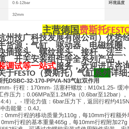
0.6-12bar
环境温度
32mm
主营
德国
费斯托
FEST
杭州技广科技发展有限公司）优势
手货源：气缸、驱动器、电磁线圈
快插接头、螺纹接头、接杆、法兰
缆、开关安装组件等全系列产品，
装调试等一站式
服务，欢迎进店咨
关于
（
费斯托
）气缸
系列
详细
FESTO
斯托DSBC-32-170-PPVA-N3气缸双作用
2mm
- 行程：170mm
- 活塞杆螺纹：M10x1.25
- 
 工作压力：0.06MPa至1.2MPa（0.6bar至12bar）
:4:4）。
- 理论力值：6bar压力下，返回行程约415
位冲击能量：0.4J。
量：0mm行程的移动质量为110g，每10mm行程额外
0mm行程的基本重量465g，每10mm行程附加27g，