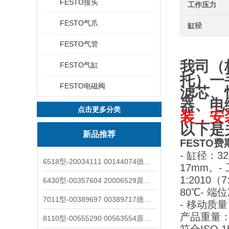
FESTO接头
工作压力
FESTO气爪
缸径
FESTO气管
我司（
FESTO气缸
托
）一
FESTO电磁阀
滤芯、
器、电
点击更多分类
装，安
以下是
新品推荐
FESTO费
- 缸径：3
6518型-20034111 00144074德国burkert宝德电磁阀6518法兰两位三通
17mm。
-
1:2010（7
6430型-00357604 20006529原装burkert宝德电磁阀6430黄铜三通活塞阀
80℃
- 端
7011型-00389697 00389717德国burkert宝德7011电磁阀两通黄铜/不锈钢
- 移动质
产品重量：
8110型-00555290 00563554原装burkert宝德8110液位开关音叉式小尺寸