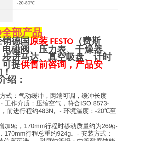
-20-80℃
全部产品
O
经销
德
国
原装
（
费斯
FESTO
、电磁阀、压力表、干燥器、
、步进马达、真空吸盘、计时
，可提
供售前咨询，产品安
询！
介绍：
缓冲方式：气动缓冲，两端可调，缓冲长度
。
- 工作介质：压缩空气，符合ISO 8573-
N，前进行程约483N。
- 环境温度：-20℃至
增加9g，170mm行程时移动质量约为269g
-
170mm行程总重约924g。
- 安装方式：