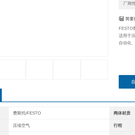
厂商
简要
FESTO
适用于
自动化
费斯托/FESTO
阀体材质
压缩空气
行程