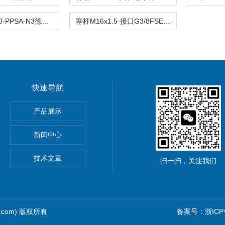
DSBC-63-800-PPSA-N3德国气缸DSBC-63-行程800mm缸径63mm耐腐蚀
塞杆M16x1.5-接口G3/8FSETO气缸费斯托DSBC-63-600-PPSA-N3原装
快速导航
导率探头卫生级电导传感器
产品展示
圆齿轮脉冲流量计高黏度液体
新闻中心
rkert气动阀
技术文章
扫一扫，关注我们
1.com) 版权所有
备案号：浙ICP备