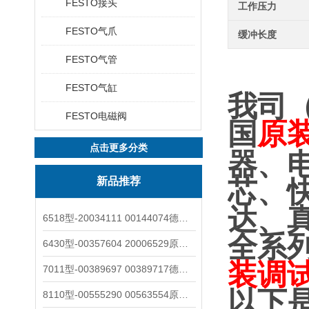
FESTO接头
工作压力
FESTO气爪
缓冲长度
FESTO气管
FESTO气缸
我司
FESTO电磁阀
国
原
点击更多分类
器、
新品推荐
芯、
达、
6518型-20034111 00144074德国burkert宝德电磁阀6518法兰两位三通
全系
6430型-00357604 20006529原装burkert宝德电磁阀6430黄铜三通活塞阀
装调
7011型-00389697 00389717德国burkert宝德7011电磁阀两通黄铜/不锈钢
以下
8110型-00555290 00563554原装burkert宝德8110液位开关音叉式小尺寸