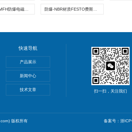
5/2-双电控-JMFH防爆电磁阀JMFH-5-3/8-B-EX费斯托FESTO正品
防爆-NBR材质FESTO费斯托JMFH-5-1/4-B-EX电磁阀单稳态
快速导航
导率探头卫生级电导传感器
产品展示
圆齿轮脉冲流量计高黏度液体
新闻中心
rkert气动阀
技术文章
扫一扫，关注我们
1.com) 版权所有
备案号：浙ICP备