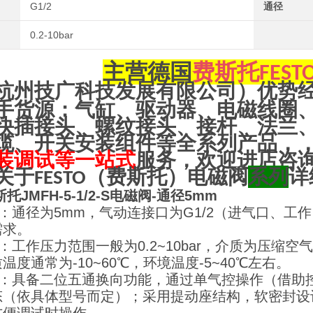
G1/2
通径
0.2-10bar
主营
德国
费斯托
FEST
杭州技广科技发展有限公司）优势
手货源：气缸、驱动器、电磁线圈
快插接头、螺纹接头、接杆、法兰
缆、开关安装组件等全系列产品，
装调试等一站式
服务，欢迎进店咨
关于
（
费斯托
）电磁阀
系列
详
FESTO
斯托JMFH-5-1/2-S电磁阀-通径5mm
格：通径为5mm，气动连接口为G1/2（进气口、
需求。
数：工作压力范围一般为0.2~10bar，介质为压
温度通常为-10~60℃，环境温度-5~40℃左右。
特性：具备二位五通换向功能，通过单气控操作（借助
态（依具体型号而定）；采用提动座结构，软密封设计