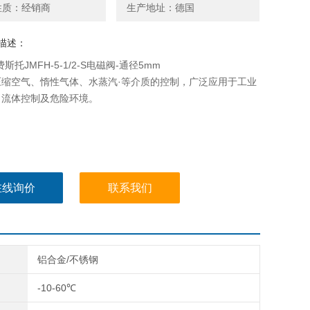
性质：经销商
生产地址：德国
描述：
费斯托JMFH-5-1/2-S电磁阀-通径5mm
压缩空气、惰性气体、水蒸汽·等介质的控制，广泛应用于工业
、流体控制及危险环境。
在线询价
联系我们
铝合金/不锈钢
-10-60℃