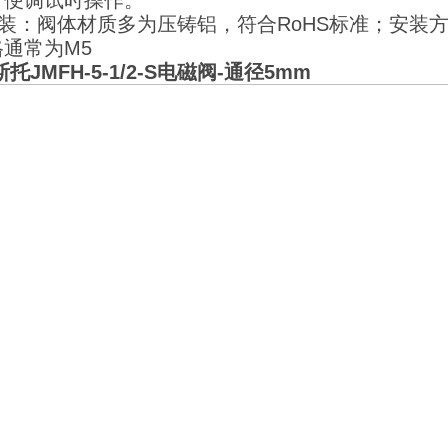
方便调试时操作。
安装：阀体材质多为压铸铝，符合RoHS标准；安
通常为M5
斯托JMFH-5-1/2-S电磁阀-通径5mm