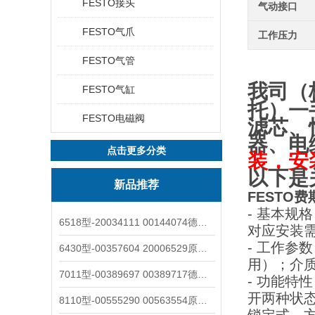
FESTO接头
气动接口
FESTO气爪
工作压力
FESTO气管
我司（
FESTO气缸
托
）一
FESTO电磁阀
滤芯、
器、电
点击更多分类
装，安
以下是
新品推荐
FESTO费
- 基本规
6518型-20034111 00144074德国burkert宝德电磁阀6518法兰两位三通
对应安装
- 工作参
6430型-00357604 20006529原装burkert宝德电磁阀6430黄铜三通活塞阀
用）；介质
7011型-00389697 00389717德国burkert宝德7011电磁阀两通黄铜/不锈钢
- 功能
开两种状
8110型-00555290 00563554原装burkert宝德8110液位开关音叉式小尺寸