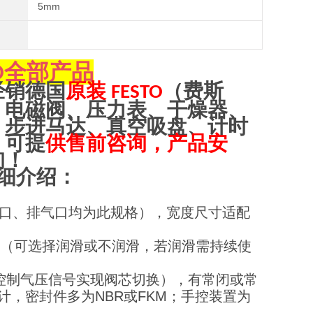
5mm
全部产品
O
经销
德
国
原装
（
费斯
FESTO
、电磁阀、压力表、干燥器、
、步进马达、真空吸盘、计时
，可提
供售前咨询，产品安
询！
细介绍：
工作口、排气口均为此规格），宽度尺寸适配
缩空气（可选择润滑或不润滑，若润滑需持续使
控制气压信号实现阀芯切换），有常闭或常
，密封件多为NBR或FKM；手控装置为