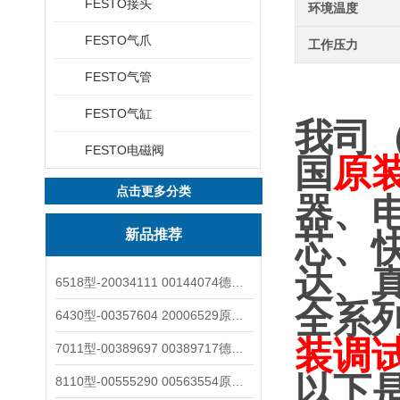
FESTO接头
环境温度
FESTO气爪
工作压力
FESTO气管
FESTO气缸
我司
FESTO电磁阀
国
原
点击更多分类
器、
新品推荐
芯、
达、
6518型-20034111 00144074德国burkert宝德电磁阀6518法兰两位三通
全系
6430型-00357604 20006529原装burkert宝德电磁阀6430黄铜三通活塞阀
装调
7011型-00389697 00389717德国burkert宝德7011电磁阀两通黄铜/不锈钢
以下
8110型-00555290 00563554原装burkert宝德8110液位开关音叉式小尺寸