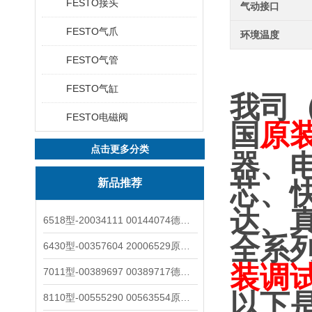
FESTO接头
气动接口
FESTO气爪
环境温度
FESTO气管
FESTO气缸
我司
FESTO电磁阀
国
原
点击更多分类
器、
新品推荐
芯、
达、
6518型-20034111 00144074德国burkert宝德电磁阀6518法兰两位三通
全系
6430型-00357604 20006529原装burkert宝德电磁阀6430黄铜三通活塞阀
装调
7011型-00389697 00389717德国burkert宝德7011电磁阀两通黄铜/不锈钢
以下
8110型-00555290 00563554原装burkert宝德8110液位开关音叉式小尺寸