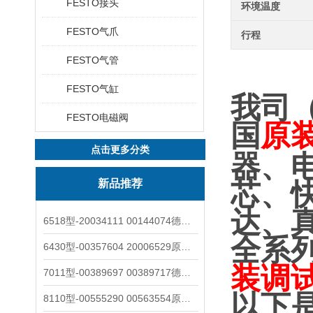
FESTO接头
环境温度
FESTO气爪
行程
FESTO气管
FESTO气缸
我司
FESTO电磁阀
国
原
点击更多分类
器、
新品推荐
芯、
达、
6518型-20034111 00144074德国burkert宝德电磁阀6518法兰两位三通
全系
6430型-00357604 20006529原装burkert宝德电磁阀6430黄铜三通活塞阀
装调
7011型-00389697 00389717德国burkert宝德7011电磁阀两通黄铜/不锈钢
以下
8110型-00555290 00563554原装burkert宝德8110液位开关音叉式小尺寸