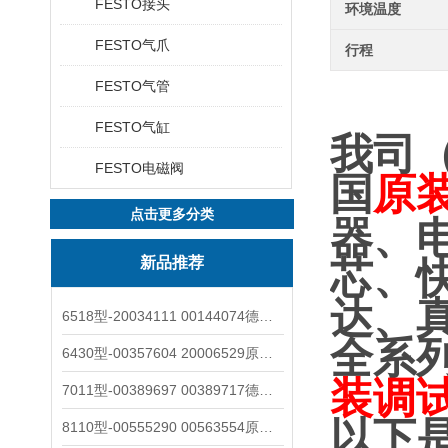
FESTO接头
环境温度
FESTO气爪
行程
FESTO气管
FESTO气缸
我司
FESTO电磁阀
国
原
点击更多分类
器、
新品推荐
芯、
达、
6518型-20034111 00144074德国burkert宝德电磁阀6518法兰两位三通
全系
6430型-00357604 20006529原装burkert宝德电磁阀6430黄铜三通活塞阀
装调
7011型-00389697 00389717德国burkert宝德7011电磁阀两通黄铜/不锈钢
以下
8110型-00555290 00563554原装burkert宝德8110液位开关音叉式小尺寸