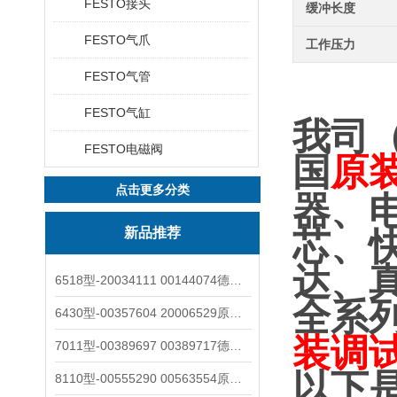
FESTO接头
缓冲长度
FESTO气爪
工作压力
FESTO气管
FESTO气缸
我司
FESTO电磁阀
国
原
点击更多分类
器、
新品推荐
芯、
达、
6518型-20034111 00144074德国burkert宝德电磁阀6518法兰两位三通
全系
6430型-00357604 20006529原装burkert宝德电磁阀6430黄铜三通活塞阀
装调
7011型-00389697 00389717德国burkert宝德7011电磁阀两通黄铜/不锈钢
以下
8110型-00555290 00563554原装burkert宝德8110液位开关音叉式小尺寸