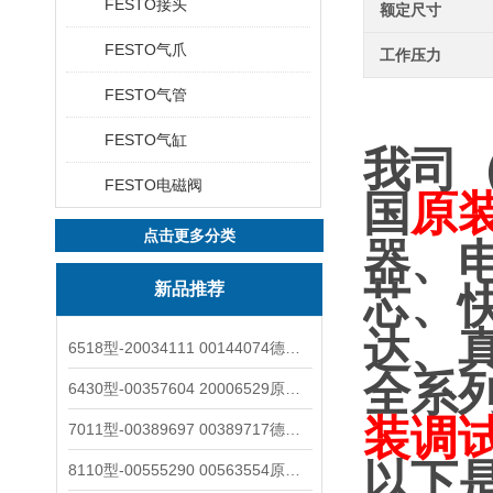
FESTO接头
额定尺寸
FESTO气爪
工作压力
FESTO气管
FESTO气缸
我司
FESTO电磁阀
国
原
点击更多分类
器、
新品推荐
芯、
达、
6518型-20034111 00144074德国burkert宝德电磁阀6518法兰两位三通
全系
6430型-00357604 20006529原装burkert宝德电磁阀6430黄铜三通活塞阀
装调
7011型-00389697 00389717德国burkert宝德7011电磁阀两通黄铜/不锈钢
以下
8110型-00555290 00563554原装burkert宝德8110液位开关音叉式小尺寸