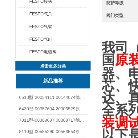
FESTO接头
防护等级
FESTO气爪
阀门类型
FESTO气管
FESTO气缸
我司
FESTO电磁阀
国
原
点击更多分类
器、
新品推荐
芯、
达、
6518型-20034111 00144074德国burkert宝德电磁阀6518法兰两位三通
全系
6430型-00357604 20006529原装burkert宝德电磁阀6430黄铜三通活塞阀
装调
7011型-00389697 00389717德国burkert宝德7011电磁阀两通黄铜/不锈钢
以下
8110型-00555290 00563554原装burkert宝德8110液位开关音叉式小尺寸