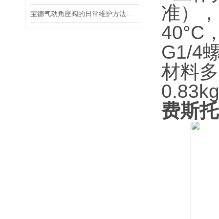
准），
宝德气动角座阀的日常维护方法是什么
40°C
G1/
材料多
0.83k
费斯托M