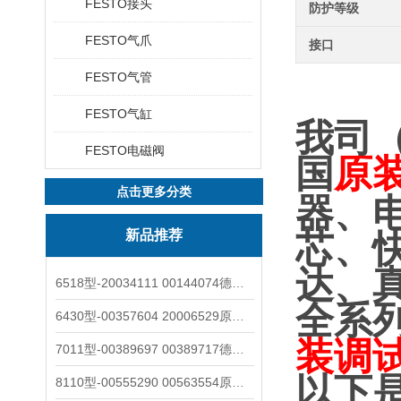
FESTO接头
防护等级
FESTO气爪
接口
FESTO气管
FESTO气缸
我司
FESTO电磁阀
国
原
点击更多分类
器、
新品推荐
芯、
达、
6518型-20034111 00144074德国burkert宝德电磁阀6518法兰两位三通
全系
6430型-00357604 20006529原装burkert宝德电磁阀6430黄铜三通活塞阀
装调
7011型-00389697 00389717德国burkert宝德7011电磁阀两通黄铜/不锈钢
以下
8110型-00555290 00563554原装burkert宝德8110液位开关音叉式小尺寸