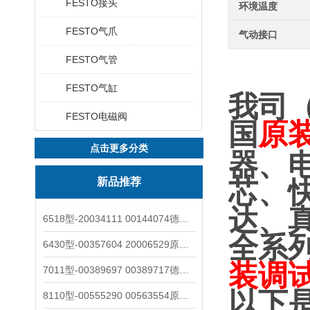
FESTO接头
环境温度
FESTO气爪
气动接口
FESTO气管
FESTO气缸
我司
FESTO电磁阀
国
原
点击更多分类
器、
新品推荐
芯、
达、
6518型-20034111 00144074德国burkert宝德电磁阀6518法兰两位三通
全系
6430型-00357604 20006529原装burkert宝德电磁阀6430黄铜三通活塞阀
装调
7011型-00389697 00389717德国burkert宝德7011电磁阀两通黄铜/不锈钢
以下
8110型-00555290 00563554原装burkert宝德8110液位开关音叉式小尺寸