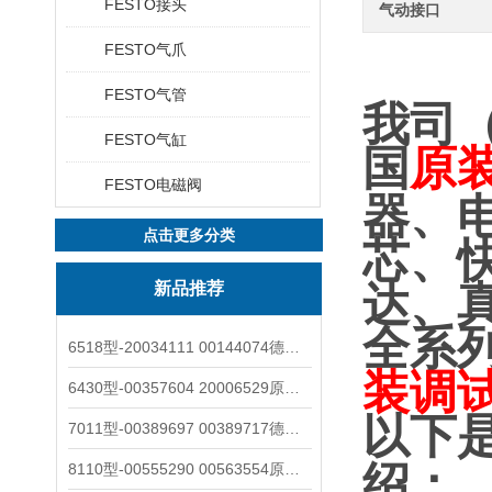
FESTO接头
气动接口
FESTO气爪
FESTO气管
我司
FESTO气缸
国
原
FESTO电磁阀
器、
点击更多分类
芯、
新品推荐
达、
全系
6518型-20034111 00144074德国burkert宝德电磁阀6518法兰两位三通
装调
6430型-00357604 20006529原装burkert宝德电磁阀6430黄铜三通活塞阀
以下
7011型-00389697 00389717德国burkert宝德7011电磁阀两通黄铜/不锈钢
绍：
8110型-00555290 00563554原装burkert宝德8110液位开关音叉式小尺寸