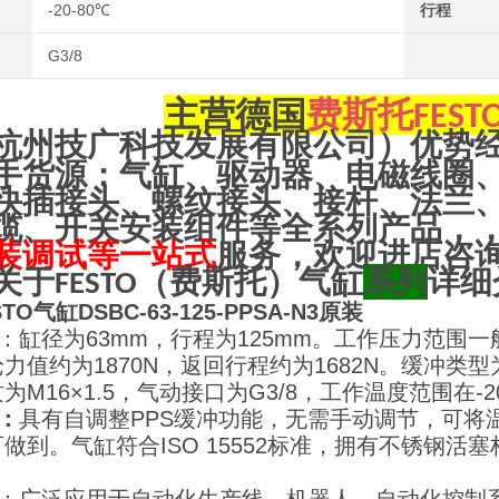
-20-80℃
行程
G3/8
主营
德国
费斯托
FEST
杭州技广科技发展有限公司）优势
手货源：气缸、驱动器、电磁线圈
快插接头、螺纹接头、接杆、法兰
缆、开关安装组件等全系列产品，
装调试等一站式
服务，欢迎进店咨
关于
（
费斯托
）气缸
系列
详细
FESTO
O气缸DSBC-63-125-PPSA-N3原装
：缸径为63mm，行程为125mm。工作压力范围一般为0
力值约为1870N，返回行程约为1682N。缓冲类
为M16×1.5，气动接口为G3/8，工作温度范围在-2
点：
具有自调整PPS缓冲功能，无需手动调节，可将
做到。气缸符合ISO 15552标准，拥有不锈钢