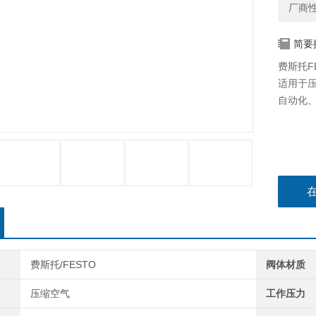
厂商
简要
费斯托FE
适用于
自动化
费斯托/FESTO
阀体材质
压缩空气
工作压力