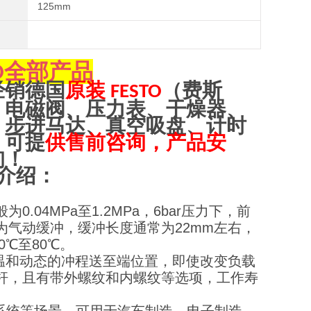
125mm
全部产品
O
经销
德
国
原装
（
费斯
FESTO
、电磁阀、压力表、干燥器、
、步进马达、真空吸盘、计时
，可提
供售前咨询，产品安
询！
介绍：
.04MPa至1.2MPa，6bar压力下，前
型为气动缓冲，缓冲长度通常为22mm左右，
0℃至80℃。
温和动态的冲程送至端位置，即使改变负载
活塞杆，且有带外螺纹和内螺纹等选项，工作寿