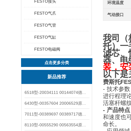
FESTO接头
环境温度
FESTO气爪
气动接口
FESTO气管
我司（
FESTO气缸
托
）一
FESTO电磁阀
滤芯、
器、电
点击更多分类
装，安
以下是
新品推荐
费斯托FEST
- 技术参数
6518型-20034111 00144074德国burkert宝德电磁阀6518法兰两位三通
进行程理论
活塞杆螺纹
6430型-00357604 20006529原装burkert宝德电磁阀6430黄铜三通活塞阀
- 产品特
7011型-00389697 00389717德国burkert宝德7011电磁阀两通黄铜/不锈钢
和速度也可
命长。
8110型-00555290 00563554原装burkert宝德8110液位开关音叉式小尺寸