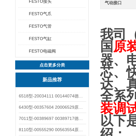
FESTO接头
气动接口
FESTO气爪
FESTO气管
我司
FESTO气缸
国
原
FESTO电磁阀
器、
点击更多分类
芯、
新品推荐
达、
全系
6518型-20034111 00144074德国burkert宝德电磁阀6518法兰两位三通
装调
6430型-00357604 20006529原装burkert宝德电磁阀6430黄铜三通活塞阀
以下
7011型-00389697 00389717德国burkert宝德7011电磁阀两通黄铜/不锈钢
绍：
8110型-00555290 00563554原装burkert宝德8110液位开关音叉式小尺寸