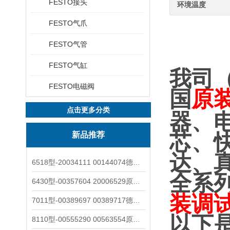
FESTO接头
环境温度
FESTO气爪
FESTO气管
FESTO气缸
我司
FESTO电磁阀
国
原
点击更多分类
器、
新品推荐
芯、
达、
6518型-20034111 00144074德国burkert宝德电磁阀6518法兰两位三通
全系
6430型-00357604 20006529原装burkert宝德电磁阀6430黄铜三通活塞阀
装调
7011型-00389697 00389717德国burkert宝德7011电磁阀两通黄铜/不锈钢
以下
8110型-00555290 00563554原装burkert宝德8110液位开关音叉式小尺寸