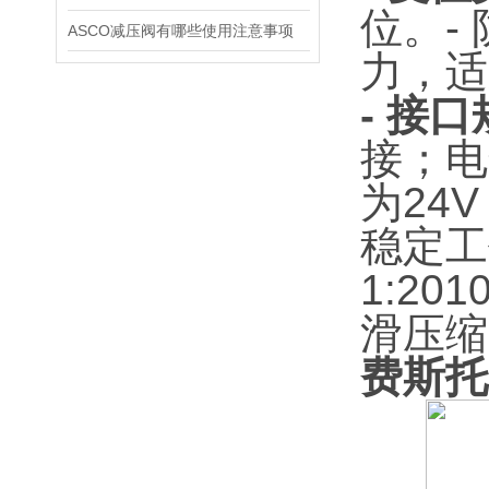
位。
-
ASCO减压阀有哪些使用注意事项
力，适
- 接
接；电
为24
稳定工
1:2
滑压缩
费斯托