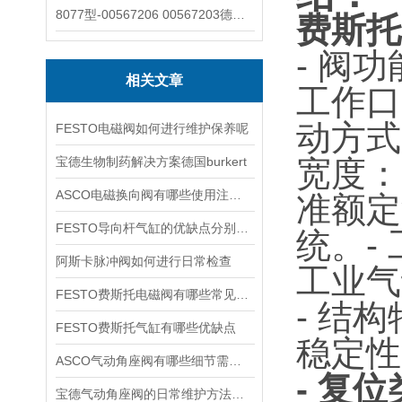
8077型-00567206 00567203德国burkert宝德8077椭圆齿轮流量计/传感器
费斯托
- 阀
相关文章
工作口
动方式
FESTO电磁阀如何进行维护保养呢
宝德生物制药解决方案德国burkert
宽度：
ASCO电磁换向阀有哪些使用注意事项
准额定
FESTO导向杆气缸的优缺点分别是什么
统。
-
阿斯卡脉冲阀如何进行日常检查
工业气
FESTO费斯托电磁阀有哪些常见故障
- 结
FESTO费斯托气缸有哪些优缺点
稳定性
ASCO气动角座阀有哪些细节需要特别注意一下的
- 复
宝德气动角座阀的日常维护方法是什么