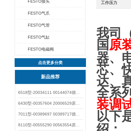
FESTO接头
工作压力
FESTO气爪
FESTO气管
我司
FESTO气缸
国
原
FESTO电磁阀
器、
点击更多分类
芯、
新品推荐
达、
全系
6518型-20034111 00144074德国burkert宝德电磁阀6518法兰两位三通
装调
6430型-00357604 20006529原装burkert宝德电磁阀6430黄铜三通活塞阀
以下
7011型-00389697 00389717德国burkert宝德7011电磁阀两通黄铜/不锈钢
绍：
8110型-00555290 00563554原装burkert宝德8110液位开关音叉式小尺寸