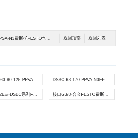
3费斯托FESTO气缸DSBC-抗扭转阳螺纹-PPS缓冲
返回顶部
返回列表
DSBC-32-63-80-125-PPVA-N3原装FESTO费斯托标准气缸DSBC全型号双作用
DSBC-63-170-PPVA-N3FESTO费斯托DSBC-63两端可调 接口G3/8耐磨
压力0.4-12bar-DSBC系列FESTO费斯托气缸DSBC-63-45-PPVA-N3行程45
接口G3/8-合金FESTO费斯托DSBC-63-1210-PPSA-N3气缸耐磨