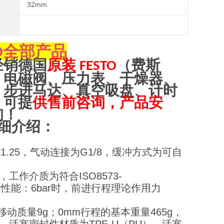
32mm
全部产品
O
经销
德
国
原装
（
费斯
FESTO
、电磁阀、压力表、干燥器、
、步进马达、真空吸盘、计时
，可提
供售前咨询，产品安
询！
细介绍：
x1.25，气动连接为G1/8，缓冲方式为可自
，工作介质为符合ISO8573-
学性能：6bar时，前进行程理论作用力
移动质量9g；0mm行程的基本重量465g，