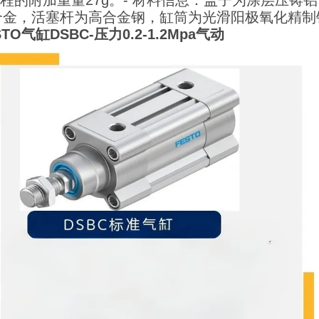
行程的附加重量27g。
- 材料信息：盖子为涂层压铸铝
合金，活塞杆为高合金钢，缸筒为光滑阳极氧化精制
TO气缸DSBC-压力0.2-1.2Mpa气动