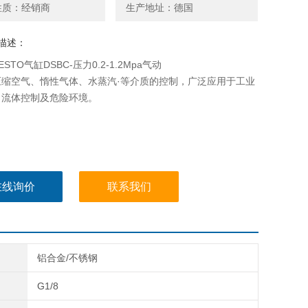
性质：经销商
生产地址：德国
描述：
STO气缸DSBC-压力0.2-1.2Mpa气动
压缩空气、惰性气体、水蒸汽·等介质的控制，广泛应用于工业
、流体控制及危险环境。
在线询价
联系我们
铝合金/不锈钢
G1/8