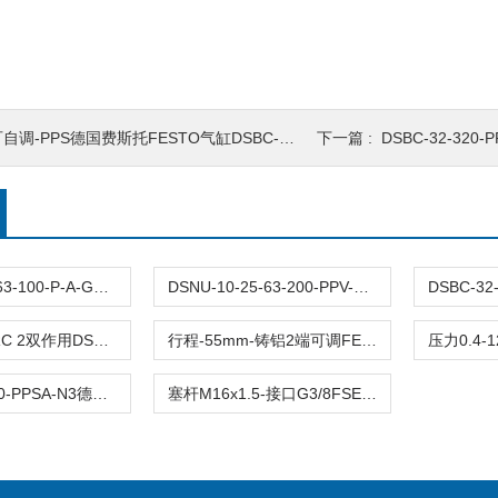
自调-PPS德国费斯托FESTO气缸DSBC-行程-200mm螺纹
下一篇 :
DSBC-32-320-PPSA-N
DFM-12-25-63-100-P-A-GF原装FESTO费斯托导向杆气缸DFM全型号带缓冲
DSNU-10-25-63-200-PPV-P-A德国FESTO费斯托圆形气缸DSNU全型号双作用
接口G3/8-CRC 2双作用DSBC-63-60-PPVA-N3费斯托FESTO气缸
行程-55mm-铸铝2端可调FESTO费斯托气缸DSBC-63-55-PPVA-N3
DSBC-63-800-PPSA-N3德国气缸DSBC-63-行程800mm缸径63mm耐腐蚀
塞杆M16x1.5-接口G3/8FSETO气缸费斯托DSBC-63-600-PPSA-N3原装