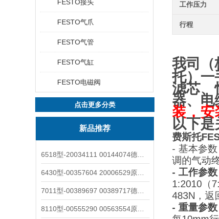
FESTO接头
工作压力
FESTO气爪
行程
FESTO气管
我司（
FESTO气缸
托
）一
FESTO电磁阀
滤芯、
器、电
点击更多分类
装，安
以下是
新品推荐
费斯托FES
- 基本参
6518型-20034111 00144074德国burkert宝德电磁阀6518法兰两位三通
调的气动终
- 工作参
6430型-00357604 20006529原装burkert宝德电磁阀6430黄铜三通活塞阀
1:2010
7011型-00389697 00389717德国burkert宝德7011电磁阀两通黄铜/不锈钢
483N，
- 重量参
8110型-00555290 00563554原装burkert宝德8110液位开关音叉式小尺寸