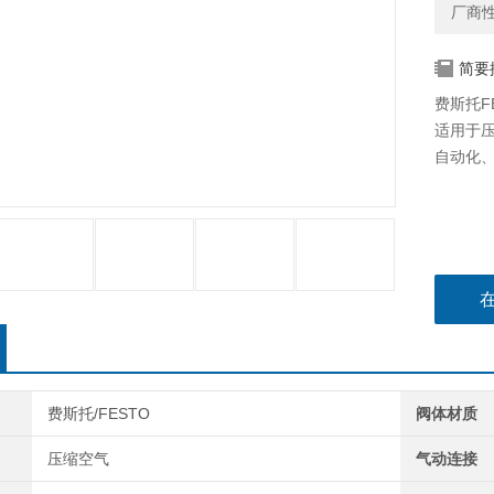
厂商
简要
费斯托FE
适用于
自动化
费斯托/FESTO
阀体材质
压缩空气
气动连接