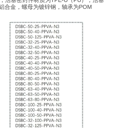
，活塞密封件材质为TPE-U（PU），活塞
铝合金，螺母为镀锌钢，轴承为POM