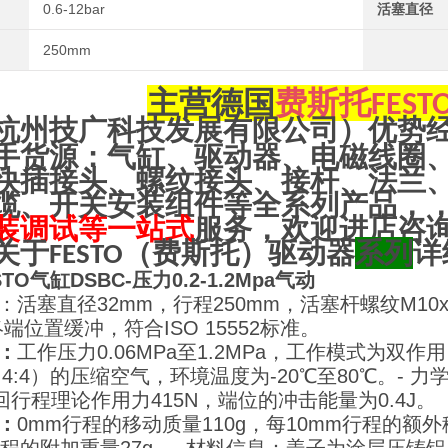
0.6-12bar
活塞直径
250mm
主营
德国
费斯托
FEST
杭州技广科技发展有限公司）优势
手货源：气缸、驱动器、电磁线圈
快插接头、螺纹接头、接杆、法兰
缆、开关安装组件等全系列产品，
装调试等一站式
服务，欢迎进店咨
关于
（
费斯托
）驱动器
系列
详
FESTO
TO气缸DSBC-压力0.2-1.2Mpa气动
数：活塞直径32mm，行程250mm，活塞杆螺纹M10
端位置缓冲，符合ISO 15552标准。
数：
工作压力0.06MPa至1.2MPa，工作模式为双作用
（7:4:4）的压缩空气，环境温度为-20℃至80℃。
- 力
返回行程理论作用力415N，端位的冲击能量为0.4J。
数：
0mm行程的移动质量110g，每10mm行程的额外