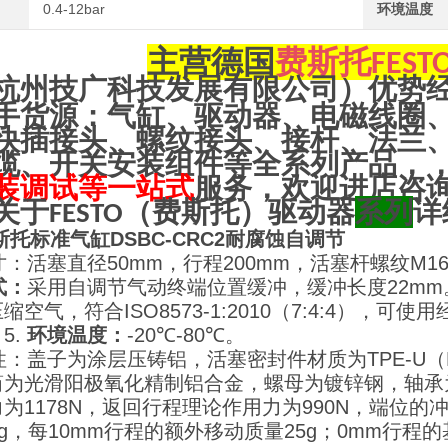
0.4-12bar
环境温度
主营
德国
费斯托
FEST
杭州技广科技发展有限公司）优势
手货源：气缸、驱动器、电磁线圈
快插接头、螺纹接头、接杆、法兰
缆、开关安装组件等全系列产品，
装调试等一站式
服务，欢迎进店咨
关于
（
费斯托
）驱动器
系列
详
FESTO
费斯托标准气缸DSBC-CRC2耐腐蚀自调节
寸：活塞直径50mm，行程200mm，活塞杆螺纹M16x
式：
采用自调节气动终端位置缓冲，缓冲长度22mm
缩空气，符合ISO8573-1:2010（7:4:4）
。
5.
环境温度：
-20℃-80℃。
特性：盖子为涂层压铸铝，活塞密封件材质为TPE-
筒为光滑阳极氧化精制铝合金，螺母为镀锌钢，轴承
为1178N，返回行程理论作用力为990N，端位的冲
5g，每10mm行程的额外移动质量25g；0mm行程的