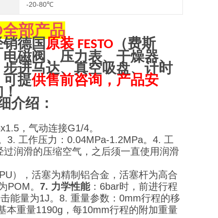
-20-80℃
全部产品
O
经销
德
国
原装
（
费斯
FESTO
、电磁阀、压力表、干燥器、
、步进马达、真空吸盘、计时
，可提
供售前咨询，产品安
询！
细介绍：
1.5，气动连接G1/4。
。
3. 工作压力：0.04MPa-1.2MPa。
4. 工
，可使用经过润滑的压缩空气，之后须一直使用润滑
U（PU），活塞为精制铝合金，活塞杆为高合
为POM。
7. 力学性能
：6bar时，前进行程
击能量为1J。
8. 重量参数：0mm行程的移
基本重量1190g，每10mm行程的附加重量