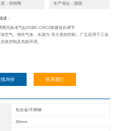
性质：经销商
生产地址：德国
描述：
O费斯托标准气缸DSBC-CRC2耐腐蚀自调节
压缩空气、惰性气体、水蒸汽·等介质的控制，广泛应用于工业
、流体控制及危险环境。
在线询价
联系我们
铝合金/不锈钢
50mm