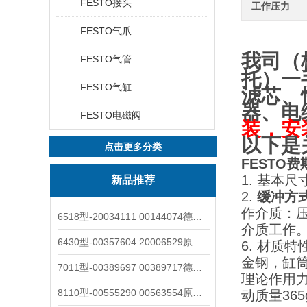
FESTO接头
工作压力
FESTO气爪
我司（
FESTO气管
托
）一
FESTO气缸
滤芯、
器、电
FESTO电磁阀
装，安
以下是
点击更多分类
FESTO
1. 基本尺
新品推荐
2.
缓冲方
作介质：压
6518型-20034111 00144074德国burkert宝德电磁阀6518法兰两位三通
介质工作
6430型-00357604 20006529原装burkert宝德电磁阀6430黄铜三通活塞阀
6. 材质
金钢，缸
7011型-00389697 00389717德国burkert宝德7011电磁阀两通黄铜/不锈钢
理论作用力
8110型-00555290 00563554原装burkert宝德8110液位开关音叉式小尺寸
动质量36