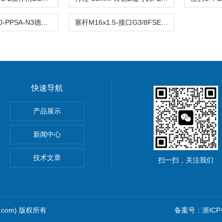
DSBC-63-800-PPSA-N3德国气缸DSBC-63-行程800mm缸径63mm耐腐蚀
塞杆M16x1.5-接口G3/8FSETO气缸费斯托DSBC-63-600-PPSA-N3原装
快速导航
导率探头卫生级电导传感器
产品展示
圆齿轮脉冲流量计高黏度液体
新闻中心
rkert气动阀
技术文章
扫一扫，关注我们
1.com) 版权所有
备案号：浙ICP备