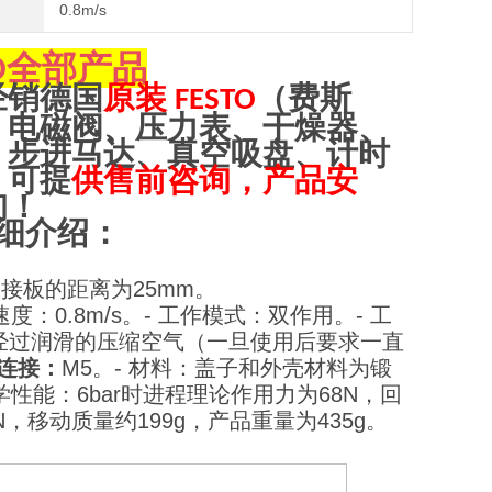
0.8m/s
全部产品
O
经销德国
原装
（费斯
FESTO
、电磁阀、压力表、干燥器、
、步进马达、真空吸盘、计时
，可提
供售前咨询，产品安
询！
细介绍：
联接板的距离为25mm。
 速度：0.8m/s。
- 工作模式：双作用。
- 工
，可使用经过润滑的压缩空气（一旦使用后要求一直
连接：
M5。
- 材料：盖子和外壳材料为锻
力学性能：6bar时进程理论作用力为68N，回
N，移动质量约199g，产品重量为435g。