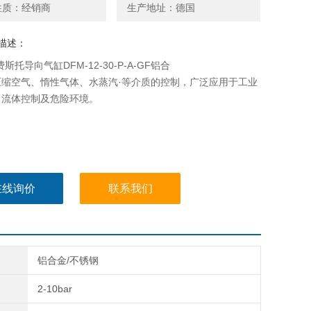
性质：经销商
生产地址：德国
描述：
费斯托导向气缸DFM-12-30-P-A-GF铝合
压缩空气、惰性气体、水蒸汽·等介质的控制，广泛应用于工业
、流体控制及危险环境。
在线询价
联系我们
铝合金/不锈钢
2-10bar