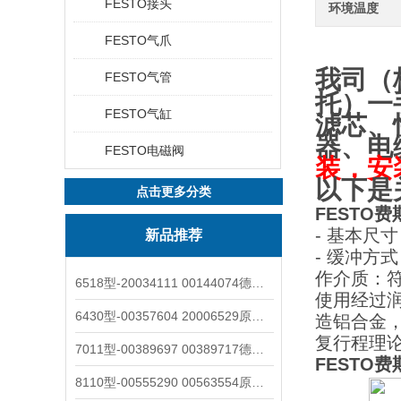
FESTO接头
环境温度
FESTO气爪
我司（
FESTO气管
托）一
FESTO气缸
滤芯、
器、电
FESTO电磁阀
装，安
以下是
点击更多分类
FESTO费
- 基本尺
新品推荐
- 缓冲方
作介质：符
6518型-20034111 00144074德国burkert宝德电磁阀6518法兰两位三通
使用经过
6430型-00357604 20006529原装burkert宝德电磁阀6430黄铜三通活塞阀
造铝合金
复行程理论
7011型-00389697 00389717德国burkert宝德7011电磁阀两通黄铜/不锈钢
FESTO费
8110型-00555290 00563554原装burkert宝德8110液位开关音叉式小尺寸