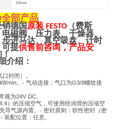
24mm
全部产品
O
经销德国
原装
（费斯
FESTO
、电磁阀、压力表、干燥器、
、步进马达、真空吸盘、计时
，可提
供售前咨询，产品安
询！
细介绍：
气口封闭）。
l/min。
- 气动连接：气口为G3/8螺纹接
常规为24V DC。
0（7:4:4）的压缩空气，可使用经润滑的压缩空
，先导气源内置。
- 密封原则：软性密封（密
。
- 装配位置：任意。