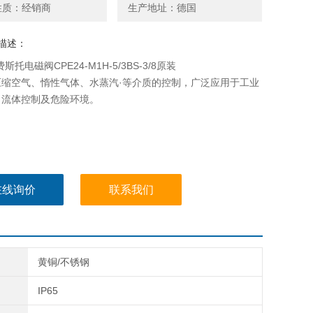
性质：经销商
生产地址：德国
描述：
费斯托电磁阀CPE24-M1H-5/3BS-3/8原装
压缩空气、惰性气体、水蒸汽·等介质的控制，广泛应用于工业
、流体控制及危险环境。
在线询价
联系我们
黄铜/不锈钢
IP65