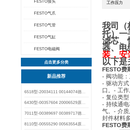
FESTO接头
工作压力
FESTO气爪
我司（
FESTO气管
托）一
FESTO气缸
滤芯、
器、电
FESTO电磁阀
装，安
以下是
点击更多分类
FESTO费斯
- 阀功
新品推荐
- 驱动方
口。
- 工作
6518型-20034111 00144074德国burkert宝德电磁阀6518法兰两位三通
- 复位类
6430型-00357604 20006529原装burkert宝德电磁阀6430黄铜三通活塞阀
- 持续通电
气。
- 介
7011型-00389697 00389717德国burkert宝德7011电磁阀两通黄铜/不锈钢
封件材料多
8110型-00555290 00563554原装burkert宝德8110液位开关音叉式小尺寸
FESTO费斯