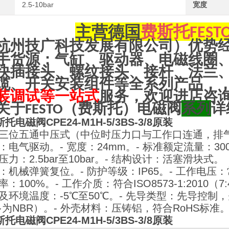
2.5-10bar
宽度
主营
德国
费斯托
FEST
杭州技广科技发展有限公司）优势
手货源：气缸、驱动器、电磁线圈
快插接头、螺纹接头、接杆、法兰
缆、开关安装组件等全系列产品，
装调试等一站式
服务，欢迎进店咨
关于
（
费斯托
）电磁阀
系列
详
FESTO
托电磁阀CPE24-M1H-5/3BS-3/8原装
能：三位五通中压式（中位时压力口与工作口连通，排
式：电气驱动。
- 宽度：24mm。
- 标准额定流量：3000
压力：2.5bar至10bar。
- 结构设计：活塞滑块式。
型：机械弹簧复位。
- 防护等级：IP65。
- 工作电压：
率：100%。
- 工作介质：符合ISO8573-1:201
质及环境温度：-5℃至50℃。
- 先导类型：先导控制
为NBR）。
- 外壳材料：压铸铝，符合RoHS标准
托电磁阀CPE24-M1H-5/3BS-3/8原装