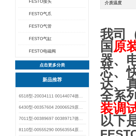
FESTO接头
介质温度
FESTO气爪
FESTO气管
我司
FESTO气缸
国
原
FESTO电磁阀
器、
点击更多分类
芯、
新品推荐
达、
全系
6518型-20034111 00144074德国burkert宝德电磁阀6518法兰两位三通
装调
6430型-00357604 20006529原装burkert宝德电磁阀6430黄铜三通活塞阀
以下
7011型-00389697 00389717德国burkert宝德7011电磁阀两通黄铜/不锈钢
8110型-00555290 00563554原装burkert宝德8110液位开关音叉式小尺寸
FES