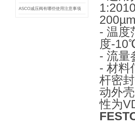
1:2
ASCO减压阀有哪些使用注意事项
200µ
- 温
度-10
- 流量
- 材
杆密封
动外壳
性为VD
FES