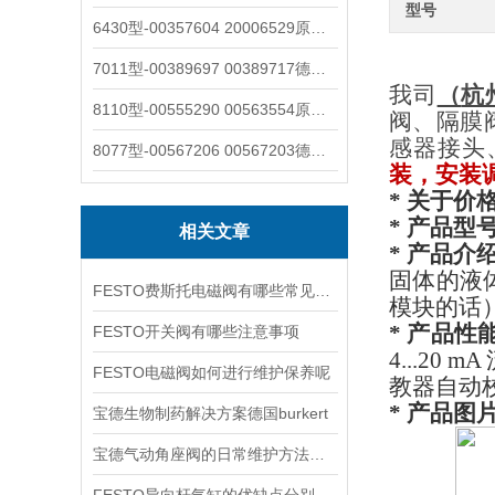
型号
6430型-00357604 20006529原装burkert宝德电磁阀6430黄铜三通活塞阀
7011型-00389697 00389717德国burkert宝德7011电磁阀两通黄铜/不锈钢
我司
（
杭
8110型-00555290 00563554原装burkert宝德8110液位开关音叉式小尺寸
阀、隔膜
感器接头
8077型-00567206 00567203德国burkert宝德8077椭圆齿轮流量计/传感器
装，安装
* 关于价格
* 产品型
相关文章
* 产品介
固体的液
FESTO费斯托电磁阀有哪些常见故障
模块的话
* 产品性
FESTO开关阀有哪些注意事项
4...2
FESTO电磁阀如何进行维护保养呢
教器自动
* 产品图
宝德生物制药解决方案德国burkert
宝德气动角座阀的日常维护方法是什么