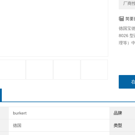
厂商
简要
德国宝德涡
8026
理等）
burkert
品牌
德国
类型