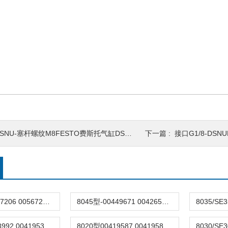
SNU-塞杆螺纹M8FESTO费斯托气缸DSNU-20-10-PPV-A缸径20mm
下一篇 :
接口G1/8-DSNUFESTO费斯
8077型-00567206 00567203德国burkert宝德8077椭圆齿轮流量计/传感器
8045型-00449671 00426506原装burkert宝德8045电磁流量计4-20mA宝帝
8025型00418992 00419536现货burkert涡轮流量计8025插入式宝德FLOW
8020型00419587 00419583德国burkert宝德涡轮流量计8020宝帝传感器