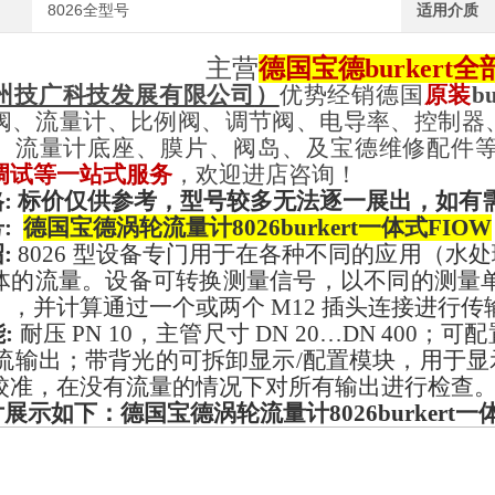
8026全型号
适用介质
主营
德国宝德
burkert
全
州技广科技发展有限公司
）
优势经销
德国
原装
bu
阀、流量计、比例阀、调节阀、电导率、控制器
、流量计底座、膜片、阀岛、及宝德维修配件
调试等
一站式
服务
，欢迎进店咨询！
:
标价仅供参考，型号较多无法逐一展出，如有
号
:
德国宝德涡轮流量计8026burkert一体式FIOW
绍
:
8026 型设备专门用于在各种不同的应用（
体的流量。设备可转换测量信号，以不同的测量单
），并计算通过一个或两个 M12 插头连接进行
能
:
耐压
PN 10，主管尺寸 DN 20…DN 400
；可配
0 mA 流输出；带背光的可拆卸显示/配置模块，
校准，在没有流量的情况下对所有输出进行检查
片展示如下
：
德国宝德涡轮流量计8026burkert一