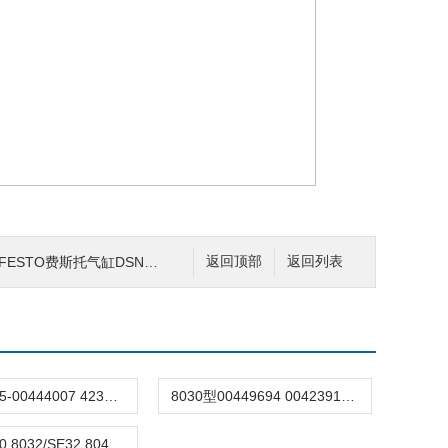
托气缸DSNU-20-55-PPV-A行程55mm
返回顶部
返回列表
8035/SE35-00444007 423915德国burkert涡轮流量计8035/SE35宝德宝帝
8030型00449694 00423913现货burkert涡轮流量计8030宝德变送器宝帝
8030/SE30 8032/SE32 8045德国burkert宝德流量计8025 8020涡轮传感器