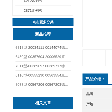
2873比例阀
2871比例阀
点击更多分类
新品推荐
6518型-20034111 00144074德国burkert宝德电磁阀6518法兰两位三通
6430型-00357604 20006529原装burkert宝德电磁阀6430黄铜三通活塞阀
7011型-00389697 00389717德国burkert宝德7011电磁阀两通黄铜/不锈钢
8110型-00555290 00563554原装burkert宝德8110液位开关音叉式小尺寸
产品介绍：
8077型-00567206 00567203德国burkert宝德8077椭圆齿轮流量计/传感器
品牌
相关文章
产地