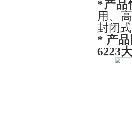
*产品
用、
封闭式
* 产
6223