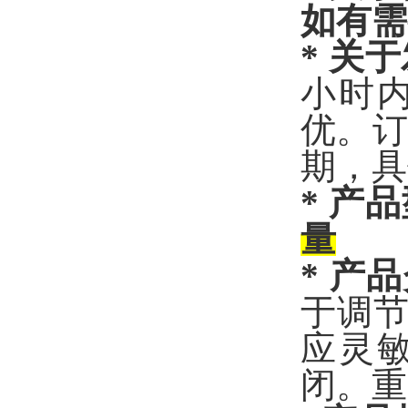
如有需
*
关于
小时
优。
期，具
* 产
量
* 产
于调
应灵
闭。重