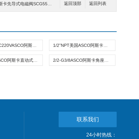
导式电磁阀SCG553A018MS 24DC
返回顶部
返回列表
DC24V\AC220VASCO阿斯卡角座阀E290B053SM2 2位2通 黄铜
1/2”NPT美国ASCO阿斯卡角座阀E290A083 IP65不锈钢
3/4NPTASCO阿斯卡直动式角座阀8290B005 24v\220v
2/2-G3/8ASCO阿斯卡角座阀E290D3650DA0000 常开
联系我们
24小时热线：