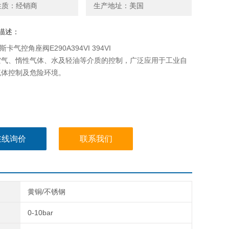
性质：经销商
生产地址：美国
描述：
斯卡气控角座阀E290A394VI 394VI
空气、惰性气体、水及轻油等介质的控制，广泛应用于工业自
流体控制及危险环境。
在线询价
联系我们
黄铜/不锈钢
0-10bar