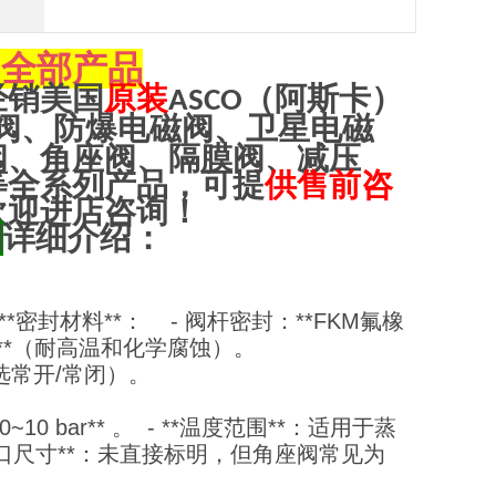
全部产品
O
经销美国
原装
（阿斯卡）
ASCO
阀、防爆电磁阀、卫星电磁
阀、角座阀、隔膜阀、减压
等全系列产品，可提
供售前咨
欢迎进店咨询！
阀
详细介绍：
**密封材料**： - 阀杆密封：**FKM氟橡
）**（耐高温和化学腐蚀）。
可选常开/常闭）。
0 bar** 。 - **温度范围**：适用于蒸
接口尺寸**：未直接标明，但角座阀常见为