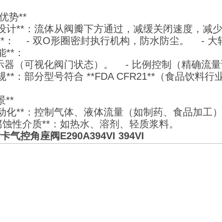
与优势**
水锤设计**：流体从阀瓣下方通过，减缓关闭速度，
用性**： - 双O形圈密封执行机构，防水防尘。 
功能**：
指示器（可视化阀门状态）。 - 比例控制（精确流
合规**：部分型号符合 **FDA CFR21**（食品饮料
景**
业自动化**：控制气体、液体流量（如制药、食品加工）。
**腐蚀性介质**：如热水、溶剂、轻质浆料。
卡气控角座阀E290A394VI 394VI