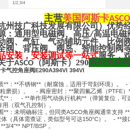
1/2,3/4
主营
美国阿斯卡
ASC
杭州技广科技发展有限公司）优势
源：通用型电磁阀、高压
高温电磁
/
动阀、气缸、气动辅助元件、比例
全阀、背压阀、阀岛、智能控制阀
品安装，安装调试等一站式
服务，
关于
（阿斯卡）290
系列角座
ASCO
卡气控角座阀E290A394VI 394VI
*
材质**：**不锈钢**（耐腐蚀，适用于苛刻环境）。 - 
砂粒磨损）。 - 阀座密封：**聚四氟乙烯（PTFE
动方式**： - **单作用气动执行机构**（弹簧复位，
双作用（双气孔控制）。
范围**：未明确标注，但同类ASCO角座阀通常支持 **0~1
体（具体需查证，类似型号可达150°C）。 - **
或 **3/4"** NPT/BSP 。