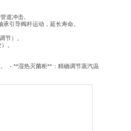
减少管道冲击。
- 大轴承引导阀杆运动，延长寿命。
量调节）。
行业）。
 - **湿热灭菌柜**：精确调节蒸汽温