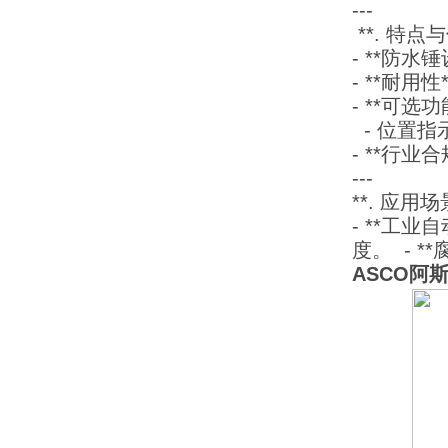
---
**. 特点
- **防
- **耐
- **可选
- 位置
- **行业
---
**. 应用场
- **工
度。 - 
ASCO阿斯