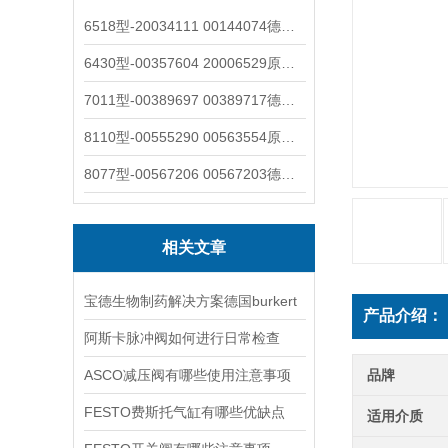
6518型-20034111 00144074德国burkert宝德电磁阀6518法兰两位三通
6430型-00357604 20006529原装burkert宝德电磁阀6430黄铜三通活塞阀
7011型-00389697 00389717德国burkert宝德7011电磁阀两通黄铜/不锈钢
8110型-00555290 00563554原装burkert宝德8110液位开关音叉式小尺寸
8077型-00567206 00567203德国burkert宝德8077椭圆齿轮流量计/传感器
相关文章
宝德生物制药解决方案德国burkert
产品介绍：
阿斯卡脉冲阀如何进行日常检查
ASCO减压阀有哪些使用注意事项
品牌
FESTO费斯托气缸有哪些优缺点
适用介质