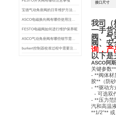
FESTO开关阀有哪些注意事项
接口尺寸
宝德气动角座阀的日常维护方法是什么
ASCO电磁换向阀有哪些使用注意事项
我司（
一手货
FESTO电磁阀如何进行维护保养呢
阀、气
ASCO气动角座阀有哪些细节需要特别注意一下的
阀、安
询，产
burkert控制器校准过程中需要注意哪些事项
以下是
ASCO阿斯
关键参数*
- **阀体
胶**（防
- **驱
- 可选
- **压力
汽和高温液
**1/2"** 