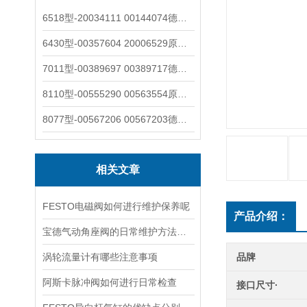
6518型-20034111 00144074德国burkert宝德电磁阀6518法兰两位三通
6430型-00357604 20006529原装burkert宝德电磁阀6430黄铜三通活塞阀
7011型-00389697 00389717德国burkert宝德7011电磁阀两通黄铜/不锈钢
8110型-00555290 00563554原装burkert宝德8110液位开关音叉式小尺寸
8077型-00567206 00567203德国burkert宝德8077椭圆齿轮流量计/传感器
相关文章
FESTO电磁阀如何进行维护保养呢
产品介绍：
宝德气动角座阀的日常维护方法是什么
涡轮流量计有哪些注意事项
品牌
阿斯卡脉冲阀如何进行日常检查
接口尺寸·