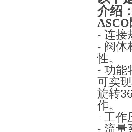
介绍
ASCO
- 连
- 阀
性。
- 功
可实现
旋转3
作。
- 工
- 流量